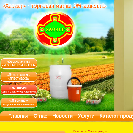
Главная
О нас
Новости
Услуги
Каталог прод
Испыта
Главная
» Хиты продаж