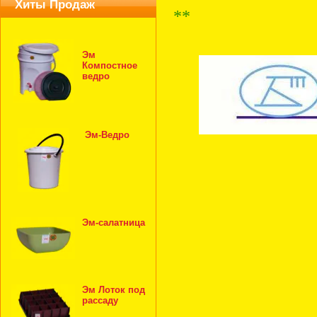
Хиты Продаж
**
Эм
Компостное
ведро
Эм-Ведро
Эм-салатница
Эм Лоток под
рассаду