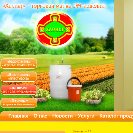
Главная
О нас
Новости
Услуги
Каталог прод
Испыта
Главная
» **